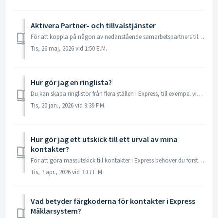
Aktivera Partner- och tillvalstjänster
För att koppla på någon av nedanstående samarbetspartners till ditt kontor i mäklarsystemet så kontaktar du vår produktsupport. Kontakta Support För att k...
Tis, 26 maj, 2026 vid 1:50 E.M.
Hur gör jag en ringlista?
Du kan skapa ringlistor från flera ställen i Express, till exempel via en kontaktlista, spekulantfliken på ett objekt eller "säljtratten" på start...
Tis, 20 jan., 2026 vid 9:39 F.M.
Hur gör jag ett utskick till ett urval av mina
kontakter?
För att göra massutskick till kontakter i Express behöver du först skapa en kontaktlista och sedan välja om utskicket ska göras med e-post eller sms. E-post...
Tis, 7 apr., 2026 vid 3:17 E.M.
Vad betyder färgkoderna för kontakter i Express
Mäklarsystem?