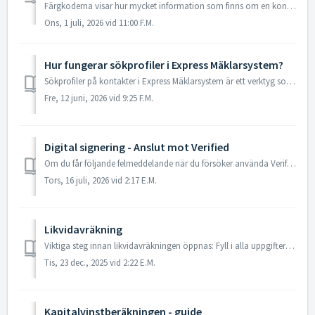
Färgkoderna visar hur mycket information som finns om en kontakt och hur aktiv bearbetningen är. De syns både på kontaktkortet och i intagstratten på starts...
Ons, 1 juli, 2026 vid 11:00 F.M.
Hur fungerar sökprofiler i Express Mäklarsystem?
Sökprofiler på kontakter i Express Mäklarsystem är ett verktyg som används för att kunna matcha bostäder mot en spekulants önskemål. Fördelar med att an...
Fre, 12 juni, 2026 vid 9:25 F.M.
Digital signering - Anslut mot Verified
Om du får följande felmeddelande när du försöker använda Verifieds tjänst Digital signering på ett dokument: Ett fel uppstod när det digitala formuläret...
Tors, 16 juli, 2026 vid 2:17 E.M.
Likvidavräkning
Viktiga steg innan likvidavräkningen öppnas: Fyll i alla uppgifter i objektet först. Öppna sedan likvidavräkningsdokumentet. Kontrollpunkter: ...
Tis, 23 dec., 2025 vid 2:22 E.M.
Kapitalvinstberäkningen - guide