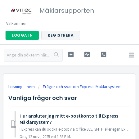
Mäklarsupporten
Välkommen
LOGGA IN
REGISTRERA
Lösning – hem
Frågor och svar om Express Mäklarsystem
Vanliga frågor och svar
Hur ansluter jag mitt e-postkonto till Express
Mäklarsystem?
I Express kan du skicka e-post via Office 365, SMTP eller egen Exchange-server. Vitec rekommenderar Office 365, som ger bäst synkronisering och stöd för kal...
Ons, 12 nov., 2025 vid 1:39 E.M.