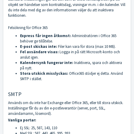
objekt ser händelser som kontraktsdag, visningar m.m. i din kalender. Vill
du inte dela med dig av den informationen väljer du att inaktivera
funktionen.
Felsökning för Office 365
Express får ingen åtkomst:
Administratören i Office 365
behöver ge tillåtelse.
E-post skickas inte:
Filer kan vara för stora (max 10 MB).
Fel avsändare visas:
Logga in på rätt Microsoft-konto och
anslut igen.
Kalendersynk fungerar inte:
Inaktivera, spara och aktivera
på nytt.
Stora utskick misslyckas:
Office365 stödjer ej detta. Använd
SMTP i stället.
SMTP
Används om du inte har Exchange eller Office 365, eller till stora utskick.
Inställningar får du av din e-postleverantör (server, port, SSL,
användarnamn, lösenord).
Vanliga portar:
Ej SSL: 25, 587, 143, 110
Med SSL: 587, 443, 465, 995, 993