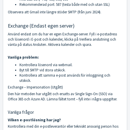
Rekommenderad port: 587 (testa både med och utan SSL)
Observera att Gmail inte längre stöder SMTP (från juni 2024).
Exchange (Endast egen server)
Använd endast om du har en egen Exchange-server. Fyll i e-postadress
och lösenord i E-post och kalender, klicka på Verifiera anslutning och
vänta på status Ansluten. Aktivera kalender och spara.
Vanliga problem:
Kontrollera lösenord via webmail.
Byt till SMTP vid stora utskick.
Kontrollera att samma e-post används för inloggning och
utskick.
Exchange – Impersonation (Utgått)
Den här metoden har utgått och ersatts av Single Sign-On (SSO) via
Office 365 och Azure AD. Lämna fältet tomt – fyll inte i några uppgifter.
Vanliga frågor
Vilken e-postlösning har jag?
Kontrollera med din e-postleverantör eller tekniskt ansvarig person hos