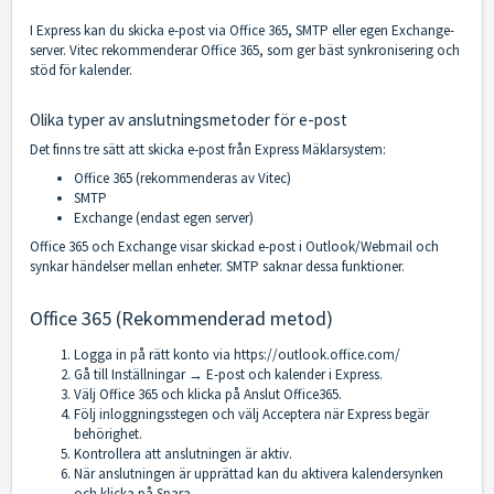
I Express kan du skicka e-post via Office 365, SMTP eller egen Exchange-
server. Vitec rekommenderar Office 365, som ger bäst synkronisering och
stöd för kalender.
Olika typer av anslutningsmetoder för e-post
Det finns tre sätt att skicka e-post från Express Mäklarsystem:
Office 365 (rekommenderas av Vitec)
SMTP
Exchange (endast egen server)
Office 365 och Exchange visar skickad e-post i Outlook/Webmail och
synkar händelser mellan enheter. SMTP saknar dessa funktioner.
Office 365 (Rekommenderad metod)
Logga in på rätt konto via
https://outlook.office.com/
Gå till Inställningar → E-post och kalender i Express.
Välj Office 365 och klicka på Anslut Office365.
Följ inloggningsstegen och välj Acceptera när Express begär
behörighet.
Kontrollera att anslutningen är aktiv.
När anslutningen är upprättad kan du aktivera kalendersynken
och klicka på Spara.