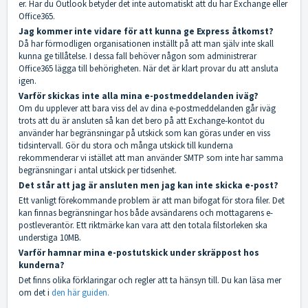
er. Har du Outlook betyder det inte automatiskt att du har Exchange eller
Office365.
Jag kommer inte vidare för att kunna ge Express åtkomst?
Då har förmodligen organisationen inställt på att man själv inte skall
kunna ge tillåtelse. I dessa fall behöver någon som administrerar
Office365 lägga till behörigheten. När det är klart provar du att ansluta
igen.
Varför skickas inte alla mina e-postmeddelanden iväg?
Om du upplever att bara viss del av dina e-postmeddelanden går iväg
trots att du är ansluten så kan det bero på att Exchange-kontot du
använder har begränsningar på utskick som kan göras under en viss
tidsintervall. Gör du stora och många utskick till kunderna
rekommenderar vi istället att man använder SMTP som inte har samma
begränsningar i antal utskick per tidsenhet.
Det står att jag är ansluten men jag kan inte skicka e-post?
Ett vanligt förekommande problem är att man bifogat för stora filer. Det
kan finnas begränsningar hos både avsändarens och mottagarens e-
postleverantör. Ett riktmärke kan vara att den totala filstorleken ska
understiga 10MB.
Varför hamnar mina e-postutskick under skräppost hos
kunderna?
Det finns olika förklaringar och regler att ta hänsyn till. Du kan läsa mer
om det i
den här guiden.