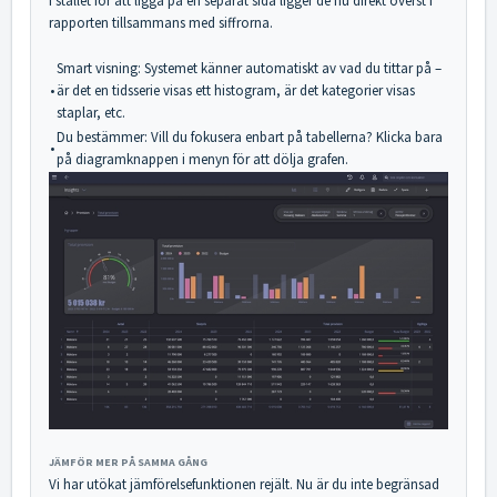
I stället för att ligga på en separat sida ligger de nu direkt överst i
rapporten tillsammans med siffrorna.
Smart visning: Systemet känner automatiskt av vad du tittar på –
•
är det en tidsserie visas ett histogram, är det kategorier visas
staplar, etc.
Du bestämmer: Vill du fokusera enbart på tabellerna? Klicka bara
•
på diagramknappen i menyn för att dölja grafen.
JÄMFÖR MER PÅ SAMMA GÅNG
Vi har utökat jämförelsefunktionen rejält. Nu är du inte begränsad