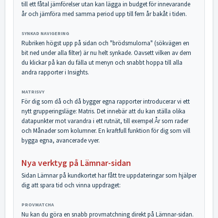
till ett fåtal jämförelser utan kan lägga in budget för innevarande
år och jämföra med samma period upp till fem år bakåt i tiden.
SYNKAD NAVIGERING
Rubriken högst upp på sidan och "brödsmulorna" (sökvägen en
bit ned under alla filter) är nu helt synkade. Oavsett vilken av dem
du klickar på kan du fälla ut menyn och snabbt hoppa till alla
andra rapporter i Insights.
MATRISVY
För dig som då och då bygger egna rapporter introducerar vi ett
nytt grupperingsläge: Matris. Det innebär att du kan ställa olika
datapunkter mot varandra i ett rutnät, till exempel År som rader
och Månader som kolumner. En kraftfull funktion för dig som vill
bygga egna, avancerade vyer.
Nya verktyg på Lämnar-sidan
Sidan Lämnar på kundkortet har fått tre uppdateringar som hjälper
dig att spara tid och vinna uppdraget:
PROVMATCHA
Nu kan du göra en snabb provmatchning direkt på Lämnar-sidan.