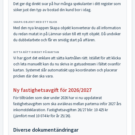
Det ger dig direkt svar på hur många spekulanter i ditt register som
söker just den typ av bostad din kund bor i idag.
SKAPA OBJEKT MED ETT KLICK
Med den nya knappen Skapa objekt konverterar du all information
du redan matat in på Lämnar-sidan till ett nytt objekt. Då undviker
du dubbelarbete och får en smidig start på affären.
HITTA RÄTT DIREKT PÅ KARTAN
Vi har gjort det enklare att sätta kartnålen rätt. Istället för att klicka
och leta manuellt kan du nu skriva in gatuadressen i fältet ovanför
kartan. Systemet slår automatiskt upp koordinaten och placerar
pricken där den ska vara.
Ny fastighetsavgift för 2026/2027
För tillträden som sker under 2026 har vi nu uppdaterat
fastighetsavgiften som ska avräknas mellan parterna inför 2027 års
inkomstdeklaration. Fastighetsavgiften 26/27 blir: 10 425 kr
(jämfört med 10 074 kr för år 25/26).
Diverse dokumentändringar