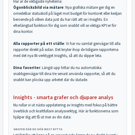
Här är de viktigaste nyheterna:
Ögonblicksbild via mätare
: Nya grafiska mätare ger dig en
omedelbar statuskoll på läget mot budget för kontoret eller kedjan
beroende på vilken data just du har rätt att se i Insights. En
efterlängtad funktion för dig som snabbt vill se viktiga KPI:er för
dina kontor.
Alla rapporter på ett ställe
: Vi har nu samlat genvägar till alla
rapporter direkt på sidan. Det knyter ihop de tidigare rapporterna
med det nya BI-verktyget Insights, så att du slipper leta.
Dina favoriter
: Längst upp hittar du nu automatiska
snabbgenvägar till dina tre senast använda rapporter, så att du
snabbt kan plocka upp arbetet där du slutade.
Insights - smarta grafer och djupare analys
Nu rullar vi ut nästa uppdatering av Insights med fokus på bättre
överblick och kraftfullare analysverktyg. Här är funktionerna som
hjälper dig att få ut mer av din data:
GRAFER DÄR DE GÖR MEST NYTTA