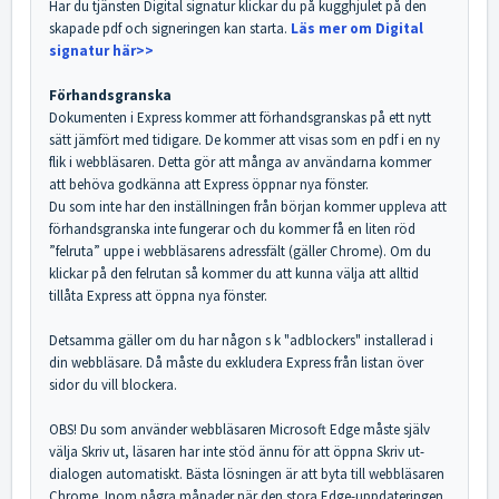
Har du tjänsten Digital signatur klickar du på kugghjulet på den
skapade pdf och signeringen kan starta.
Läs mer om Digital
signatur här>>
Förhandsgranska
Dokumenten i Express kommer att förhandsgranskas på ett nytt
sätt jämfört med tidigare. De kommer att visas som en pdf i en ny
flik i webbläsaren. Detta gör att många av användarna kommer
att behöva godkänna att Express öppnar nya fönster.
Du som inte har den inställningen från början kommer uppleva att
förhandsgranska inte fungerar och du kommer få en liten röd
”felruta” uppe i webbläsarens adressfält (gäller Chrome). Om du
klickar på den felrutan så kommer du att kunna välja att alltid
tillåta Express att öppna nya fönster.
Detsamma gäller om du har någon s k "adblockers" installerad i
din webbläsare. Då måste du exkludera Express från listan över
sidor du vill blockera.
OBS! Du som använder webbläsaren Microsoft Edge måste själv
välja Skriv ut, läsaren har inte stöd ännu för att öppna Skriv ut-
dialogen automatiskt. Bästa lösningen är att byta till webbläsaren
Chrome. Inom några månader när den stora Edge-uppdateringen