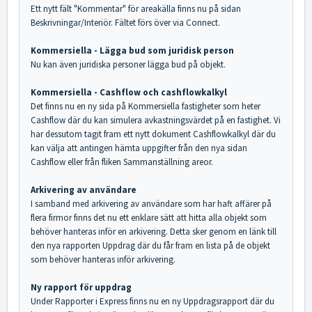
Ett nytt fält "Kommentar" för areakälla finns nu på sidan
Beskrivningar/Interiör. Fältet förs över via Connect.
Kommersiella - Lägga bud som juridisk person
Nu kan även juridiska personer lägga bud på objekt.
Kommersiella - Cashflow och cashflowkalkyl
Det finns nu en ny sida på Kommersiella fastigheter som heter
Cashflow där du kan simulera avkastningsvärdet på en fastighet. Vi
har dessutom tagit fram ett nytt dokument Cashflowkalkyl där du
kan välja att antingen hämta uppgifter från den nya sidan
Cashflow eller från fliken Sammanställning areor.
Arkivering av användare
I samband med arkivering av användare som har haft affärer på
flera firmor finns det nu ett enklare sätt att hitta alla objekt som
behöver hanteras inför en arkivering. Detta sker genom en länk till
den nya rapporten Uppdrag där du får fram en lista på de objekt
som behöver hanteras inför arkivering.
Ny rapport för uppdrag
Under Rapporter i Express finns nu en ny Uppdragsrapport där du