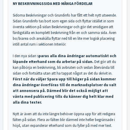
NY BESKRIVNINGSSIDA MED MÅNGA FÖRDELAR
Sidorna Beskrivningar och Grundinfo har fått ett helt nytt utseende.
Sidan Grundinfo tas bort som egen sida och flyttar istället in som
översta sektion på sidan Beskrivningar och gör det smidigare att
färdigställa en komplett beskrivning från en och samma sida. Även
bo/biarea och areakälla flyttar ned till en lite mer logisk placering
intill antal rum i sektionen Interiör.
I den nya sidan s
paras alla dina ändringar automatiskt och
löpande efterhand som du arbetar på sidan.
Det gör att du
kan påbörja en beskrivning, bli avbruten och sedan återvända till
sidan och fortsätta utan att ha tappat något av det du skrivit in.
Först när du väljer Spara upp till höger på sidan kommer
dina ändringar överföras till de marknadsplatser du valt
att annonsera på. Därmed blir det också möjligt att
vänta med publicering tills du känner dig helt klar med
alla dina texter.
Nytt är även att du inte längre behöver öppna upp för att redigera
fälten på sidan. Flera av fälten blir därmed inte heller begränsade i
höjd, utan expanderar efterhand som du fyller på med mer text.