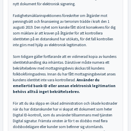
nytt dokument för elektronisk signering.
Fastighetsmäklarinspektionens föreskrifter om åtgärder mot
penningtvätt och finansiering av terrorism trädde i kraft den 1
augusti 2019. Den nyhet som kanske fått störst konsekvens för dig
som mäklare är att kraven på åtgärder för att kontrollera
identiteten på en distanskund har utökats, för det fall kontrollen
inte görs med hjälp av elektronisk legitimation.
Som tidigare gäller fortfarande att en vidimerad kopia av kundens
identitetshandling ska inhämtas. Därutöver måste numera ett
bekräftelsebrev med mottagningsbevis skickas till kundens
folkbokföringsadress. Innan du har fått mottagningsbeviset anses
kundens identitet inte vara kontrollerad.
Använder du
emellertid bank-ID eller annan elektronisk legitimation
behövs alltså inget bekräftelsebrev.
För att du ska slippa en ökad administration och ökade kostnader
när du har distanskunder har vi skapat ett dokument som heter
Digital ID-kontroll, som du använder tillsammans med tjänsten
Digital signatur. Främsta vinsten är för t ex dödsbo med flera
dödsbodelägare eller kunder som befinner sig utomlands.