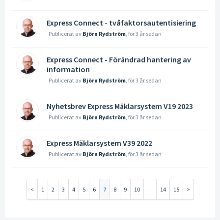
Express Connect - tvåfaktorsautentisiering
Publicerat av
Björn Rydström
,
för 3 år sedan
Express Connect - Förändrad hantering av
information
Publicerat av
Björn Rydström
,
för 3 år sedan
Nyhetsbrev Express Mäklarsystem V19 2023
Publicerat av
Björn Rydström
,
för 3 år sedan
Express Mäklarsystem V39 2022
Publicerat av
Björn Rydström
,
för 3 år sedan
1
2
3
4
5
6
7
8
9
10
…
14
15