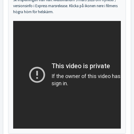
versionsinfo i Express marsrelease. Klicka på ikonen nere i filmens
högra hörn för helskärm.