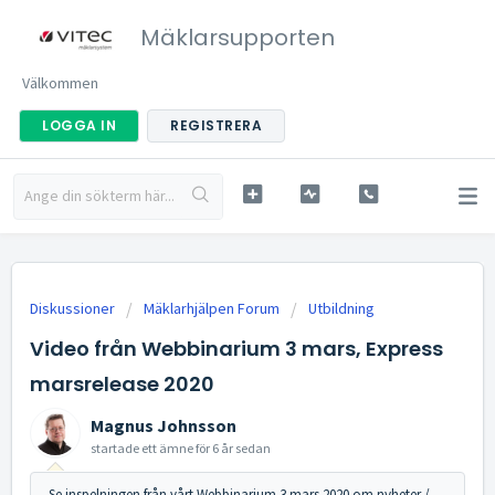
Mäklarsupporten
Välkommen
LOGGA IN
REGISTRERA
Diskussioner
Mäklarhjälpen Forum
Utbildning
Video från Webbinarium 3 mars, Express
marsrelease 2020
Magnus Johnsson
startade ett ämne
för 6 år sedan
Se inspelningen från vårt Webbinarium 3 mars 2020 om nyheter /