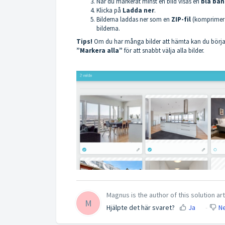
När du markerat minst en bild visas en
blå ban
Klicka på
Ladda ner
.
Bilderna laddas ner som en
ZIP-fil
(komprimera
bilderna.
Tips!
Om du har många bilder att hämta kan du börj
”Markera alla”
för att snabbt välja alla bilder.
Magnus is the author of this solution art
M
Hjälpte det här svaret?
Ja
Ne