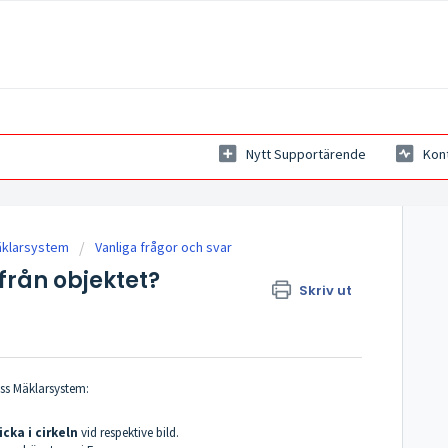
Nytt Supportärende
Kon
äklarsystem
Vanliga frågor och svar
 från objektet?
Skriv ut
ess Mäklarsystem:
icka i cirkeln
vid respektive bild.