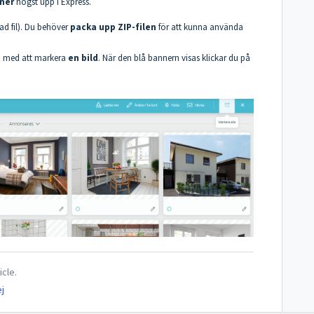
ner
högst upp i Express.
d fil). Du behöver
packa upp ZIP-filen
för att kunna använda
a med att markera
en bild
. När den blå bannern visas klickar du på
icle.
j