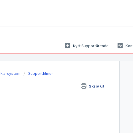
Nytt Supportärende
Kon
äklarsystem
Supportfilmer
Skriv ut